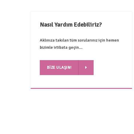
Nasıl Yardım Edebiliriz?
Aklınıza takılan tüm sorularınız için hemen
bizimle irtibata geçin...
BIZE ULAŞIN!
BIZE ULAŞIN!