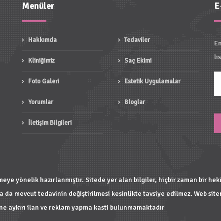
Menüler
E
Hakkımda
Tedaviler
En
li
Kliniğimiz
Saç Ekimi
Foto Galeri
Estetik Uygulamalar
Yorumlar
Bloglar
İletişim Bilgileri
irmeye yönelik hazırlanmıştır. Sitede yer alan bilgiler, hiçbir zaman bir 
 da mevcut tedavinin değiştirilmesi kesinlikte tavsiye edilmez. Web sitemi
ine aykırı ilan ve reklam yapma kasti bulunmamaktadır