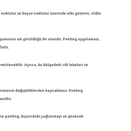
oktalar ve beyaz noktalar üzerinde etki gösterir, cildin
luşumunun sık görüldüğü bir alandır. Peeling uygulaması,
letir.
izlenebilir. Ayrıca, bu bölgedeki cilt lekeleri ve
hormonal değişikliklerden kaynaklanır. Peeling
azaltır.
 Akne peeling, boyundaki yağlanmayı ve gözenek