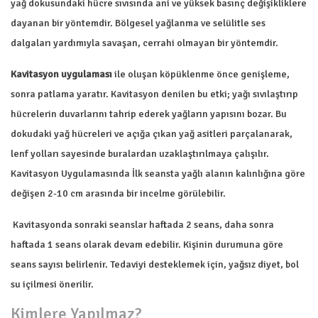
yağ dokusundaki hücre sıvısında ani ve yüksek basınç değişikliklere
dayanan bir yöntemdir. Bölgesel yağlanma ve selülitle ses
dalgaları yardımıyla savaşan, cerrahi olmayan bir yöntemdir.
Kavitasyon uygulaması
ile oluşan köpüklenme önce genişleme,
sonra patlama yaratır. Kavitasyon denilen bu etki; yağı sıvılaştırıp
hücrelerin duvarlarını tahrip ederek yağların yapısını bozar. Bu
dokudaki yağ hücreleri ve açığa çıkan yağ asitleri parçalanarak,
lenf yolları sayesinde buralardan uzaklaştırılmaya çalışılır.
Kavitasyon Uygulamasında İlk seansta yağlı alanın kalınlığına göre
değişen 2-10 cm arasında bir incelme görülebilir.
Kavitasyonda sonraki seanslar haftada 2 seans, daha sonra
haftada 1 seans olarak devam edebilir. Kişinin durumuna göre
seans sayısı belirlenir. Tedaviyi desteklemek için, yağsız diyet, bol
su içilmesi önerilir.
Kimlere Yapılmaz?