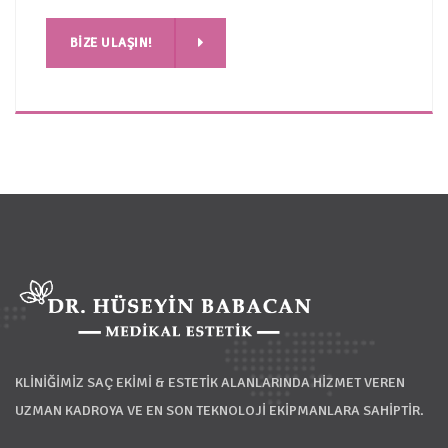
ŞIN!
BIZE ULAŞIN!
KLİNİĞİMİZ SAÇ EKİMİ & ESTETİK ALANLARINDA HİZMET VEREN
UZMAN KADROYA VE EN SON TEKNOLOJİ EKİPMANLARA SAHİPTİR.