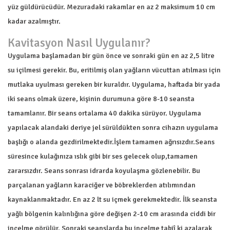
yüz güldürücüdür. Mezuradaki rakamlar en az 2 maksimum 10 cm
kadar azalmıştır.
Kavitasyon Nasıl Uygulanır?
Uygulama başlamadan bir gün önce ve sonraki gün en az 2,5 litre
su içilmesi gerekir. Bu, eritilmiş olan yağların vücuttan atılması için
mutlaka uyulması gereken bir kuraldır. Uygulama, haftada bir yada
iki seans olmak üzere, kişinin durumuna göre 8-10 seansta
tamamlanır. Bir seans ortalama 40 dakika sürüyor. Uygulama
yapılacak alandaki deriye jel sürüldükten sonra cihazın uygulama
başlığı o alanda gezdirilmektedir.İşlem tamamen ağrısızdır.Seans
süresince kulağınıza ıslık gibi bir ses gelecek olup,tamamen
zararsızdır. Seans sonrası idrarda koyulaşma gözlenebilir. Bu
parçalanan yağların karaciğer ve böbreklerden atılımından
kaynaklanmaktadır. En az 2 lt su içmek gerekmektedir. İlk seansta
yağlı bölgenin kalınlığına göre değişen 2-10 cm arasında ciddi bir
incelme görülür. Sonraki seanslarda bu incelme tabiî ki azalarak